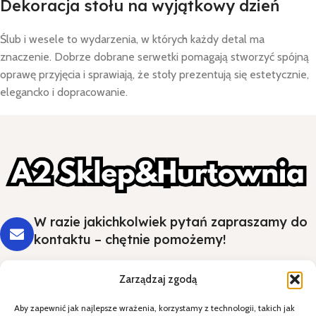
Dekoracja stołu na wyjątkowy dzień
Ślub i wesele to wydarzenia, w których każdy detal ma
znaczenie. Dobrze dobrane serwetki pomagają stworzyć spójną
oprawę przyjęcia i sprawiają, że stoły prezentują się estetycznie,
elegancko i dopracowanie.
W razie jakichkolwiek pytań zapraszamy do
kontaktu – chętnie pomożemy!
Zarządzaj zgodą
Aby zapewnić jak najlepsze wrażenia, korzystamy z technologii, takich jak
Styl i wygoda na Twoim stole - wybierz