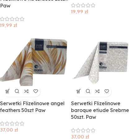
Paw
19,99
zł
19,99
zł
Serwetki Flizelinowe angel
Serwetki Flizelinowe
feathers 50szt Paw
baroque etiude Srebrne
50szt. Paw
37,00
zł
37,00
zł