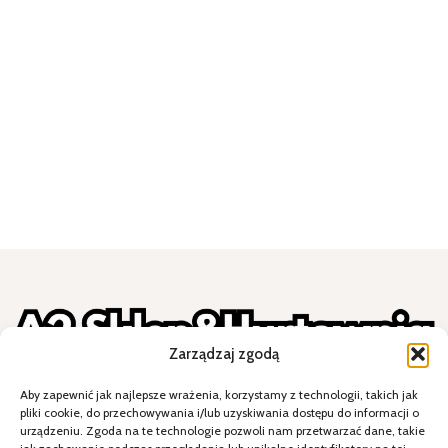
Zarządzaj zgodą
Aby zapewnić jak najlepsze wrażenia, korzystamy z technologii, takich jak
W razie jakichkolwiek pytań zapraszamy do
pliki cookie, do przechowywania i/lub uzyskiwania dostępu do informacji o
kontaktu – chętnie pomożemy!
urządzeniu. Zgoda na te technologie pozwoli nam przetwarzać dane, takie