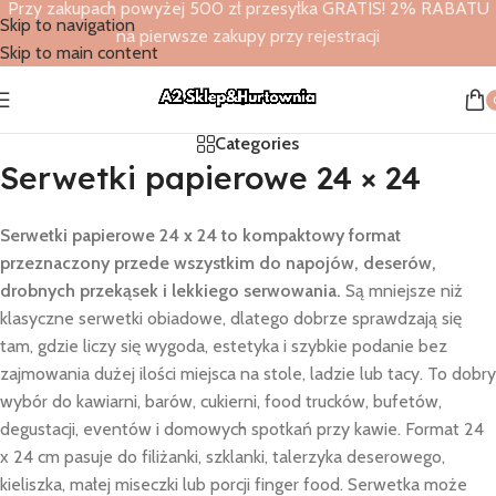
Przy zakupach powyżej 500 zł przesyłka GRATIS! 2% RABATU
Skip to navigation
na pierwsze zakupy przy rejestracji
Skip to main content
Categories
Serwetki papierowe 24 × 24
Serwetki papierowe 24 x 24 to kompaktowy format
przeznaczony przede wszystkim do napojów, deserów,
drobnych przekąsek i lekkiego serwowania.
Są mniejsze niż
klasyczne serwetki obiadowe, dlatego dobrze sprawdzają się
tam, gdzie liczy się wygoda, estetyka i szybkie podanie bez
zajmowania dużej ilości miejsca na stole, ladzie lub tacy. To dobry
wybór do kawiarni, barów, cukierni, food trucków, bufetów,
degustacji, eventów i domowych spotkań przy kawie. Format 24
x 24 cm pasuje do filiżanki, szklanki, talerzyka deserowego,
kieliszka, małej miseczki lub porcji finger food. Serwetka może