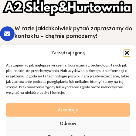
W razie jakichkolwiek pytań zapraszamy do
kontaktu – chętnie pomożemy!
Zarządzaj zgodą
Aby zapewnić jak najlepsze wrażenia, korzystamy z technologii, takich jak
Styl i wygoda na Twoim stole - wybierz
pliki cookie, do przechowywania i/lub uzyskiwania dostępu do informacji o
jakość, która robi wrażenie.
urządzeniu. Zgoda na te technologie pozwoli nam przetwarzać dane, takie
jak zachowanie podczas przeglądania lub unikalne identyfikatory na tej
stronie. Brak wyrażenia zgody lub wycofanie zgody może niekorzystnie
Kategorie
wpłynąć na niektóre cechy i funkcje.
Specjalne okazje
Kontakt
Akceptuję
Odmów
A2sklepihurtownia
2026
Realziacja=
Walkoholizm