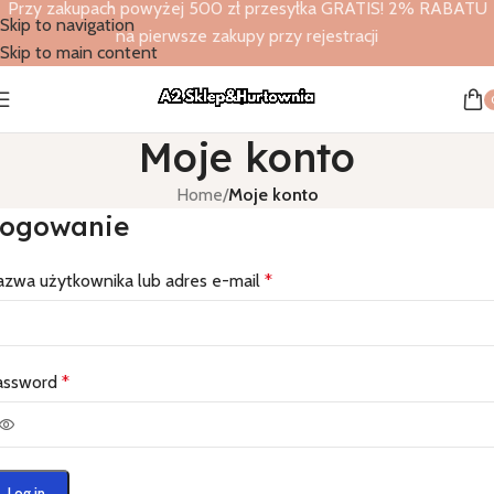
Przy zakupach powyżej 500 zł przesyłka GRATIS! 2% RABATU
Skip to navigation
na pierwsze zakupy przy rejestracji
Skip to main content
Moje konto
Home
/
Moje konto
ogowanie
zwa użytkownika lub adres e-mail
*
assword
*
Log in