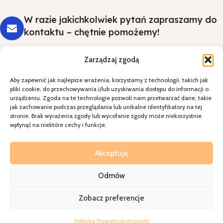
W razie jakichkolwiek pytań zapraszamy do
kontaktu – chętnie pomożemy!
Zarządzaj zgodą
Aby zapewnić jak najlepsze wrażenia, korzystamy z technologii, takich jak
Styl i wygoda na Twoim stole - wybierz
pliki cookie, do przechowywania i/lub uzyskiwania dostępu do informacji o
jakość, która robi wrażenie.
urządzeniu. Zgoda na te technologie pozwoli nam przetwarzać dane, takie
jak zachowanie podczas przeglądania lub unikalne identyfikatory na tej
stronie. Brak wyrażenia zgody lub wycofanie zgody może niekorzystnie
Kategorie
wpłynąć na niektóre cechy i funkcje.
Specjalne okazje
Kontakt
Akceptuję
Odmów
A2sklepihurtownia
2026
Realziacja=
Walkoholizm
Zobacz preferencje
Polityka Prywatności
Kontakt