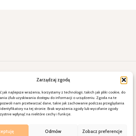
lne okazje
Kontakt
Zarządzaj zgodą
ięty
E-mail: a2.sklepihurtownia@vp.pl
 jak najlepsze wrażenia, korzystamy z technologii, takich jak pliki cookie, do
ia i/lub uzyskiwania dostępu do informacji o urządzeniu. Zgoda na te
więta
Telefon: 538 678 797
 pozwoli nam przetwarzać dane, takie jak zachowanie podczas przeglądania
ele
21-080 Garbów ul. Krakowskie
 identyfikatory na tej stronie. Brak wyrażenia zgody lub wycofanie zgody
dzenie
Przedmieście 15
ystnie wpłynąć na niektóre cechy i funkcje.
Polityka Prywatności
Regulamin sklepu
ceptuję
Odmów
Zobacz preferencje