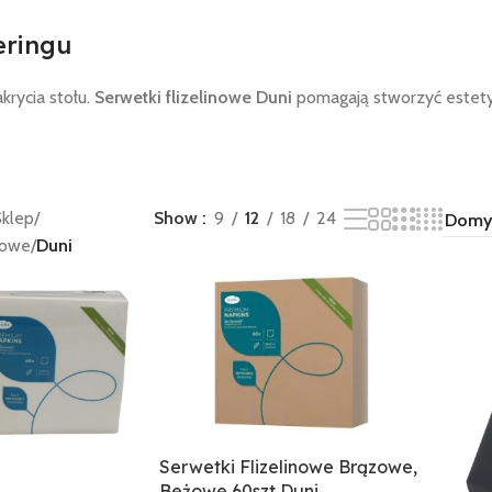
teringu
rycia stołu.
Serwetki flizelinowe Duni
pomagają stworzyć estetyc
Sklep
/
Show
9
12
18
24
nowe
/
Duni
Serwetki Flizelinowe Brązowe,
Beżowe 60szt Duni