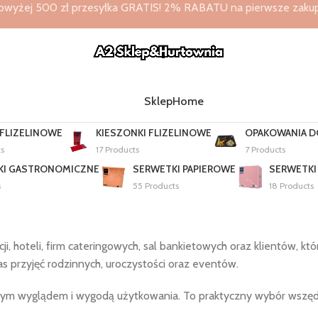
owyżej 500 zł przesyłka GRATIS! 2% RABATU na pierwsze zakupy 
Sklep
Home
 FLIZELINOWE
KIESZONKI FLIZELINOWE
OPAKOWANIA 
ts
17 Products
7 Products
KI GASTRONOMICZNE
SERWETKI PAPIEROWE
SERWETKI
s
55 Products
18 Products
ji, hoteli, firm cateringowych, sal bankietowych oraz klientów, kt
as przyjęć rodzinnych, uroczystości oraz eventów.
nym wyglądem i wygodą użytkowania. To praktyczny wybór wszędzie 