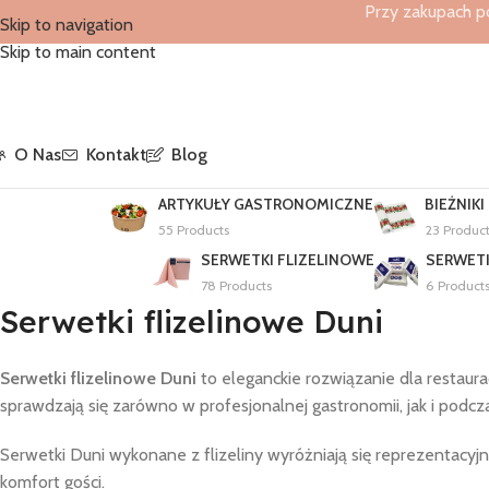
Przy zakupach p
Skip to navigation
Skip to main content
O Nas
Kontakt
Blog
ARTYKUŁY GASTRONOMICZNE
BIEŻNIKI
55 Products
23 Produc
SERWETKI FLIZELINOWE
SERWET
78 Products
6 Product
Serwetki flizelinowe Duni
Serwetki flizelinowe Duni
to eleganckie rozwiązanie dla restaurac
sprawdzają się zarówno w profesjonalnej gastronomii, jak i podcz
Serwetki Duni wykonane z flizeliny wyróżniają się reprezentacyj
komfort gości.