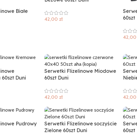
linowe Białe
Serwe
60szt
42,00
zł
42,0
linowe
Serwetki Flizelinowe Miodowe
Serwe
60szt Duni
60szt Duni
Niebi
42,00
zł
42,0
elinowe Pudrowy
Serwetki Flizelinowe soczyście
Serwe
Zielone 60szt Duni
60szt