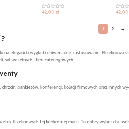
42,00
zł
42,0
1
2
→
i?
 na elegancki wygląd i uniwersalne zastosowanie. Flizelinowa str
i, sal weselnych i firm cateringowych.
eventy
, chrzcin, bankietów, konferencji, kolacji firmowych oraz innych
etek flizelinowych tej konkretnej marki. To dobry wybór dla osób 