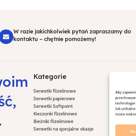
W razie jakichkolwiek pytań zapraszamy do
kontaktu – chętnie pomożemy!
Kategorie
Specja
woim
Serwetki flizelinowe
Chrzest Św
Aby zapewnić
ść,
przechowywan
Serwetki papierowe
Komunia Ś
technologie
Serwetki Softpoint
Ślub i wes
lub unikalne
Kieszonki flizelinowe
Boże Naro
.
może niekorz
Bieżniki flizelinowe
Wielkanoc
Serwetki na specjalne okazje
Ak