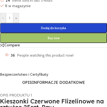
24
Items sold in last 3 hours
8 w magazynie
-
+
Dodaj do koszyka
Buy now
Compare
36
People watching this product now!
Bezpieczeństwo i Certyfikaty
OPIS
INFORMACJE DODATKOWE
OPIS PRODUKTU 1
Kieszonki Czerwone Flizelinowe na