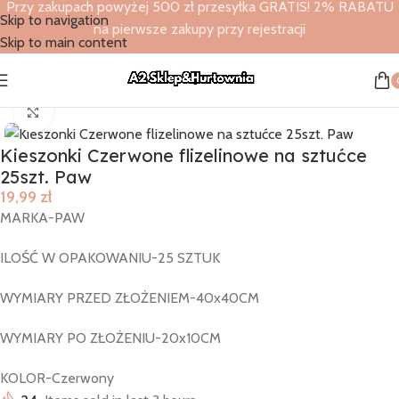
Przy zakupach powyżej 500 zł przesyłka GRATIS! 2% RABATU
Skip to navigation
na pierwsze zakupy przy rejestracji
Skip to main content
Strona główna
/
Sklep
/
Specjalne okazje
/
Ślub
Click to enlarge
Kieszonki Czerwone flizelinowe na sztućce
25szt. Paw
19,99
zł
MARKA-PAW
ILOŚĆ W OPAKOWANIU-25 SZTUK
WYMIARY PRZED ZŁOŻENIEM-40x40CM
WYMIARY PO ZŁOŻENIU-20x10CM
KOLOR-Czerwony