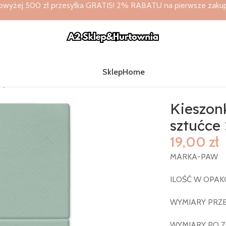
owyżej 500 zł przesyłka GRATIS! 2% RABATU na pierwsze zakupy 
Sklep
Home
e Jasno-Zielone na sztućce 25szt. Paw
Kieszonk
sztućce 
19,00
zł
MARKA-PAW
ILOŚĆ W OPAK
WYMIARY PRZ
WYMIARY PO Z