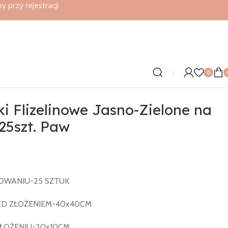
przy rejestracji
0
i Flizelinowe Jasno-Zielone na
25szt. Paw
OWANIU-25 SZTUK
ED ZŁOŻENIEM-40x40CM
ŁOŻENIU-20x10CM