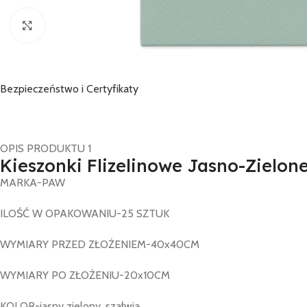
Click to enlarge
Bezpieczeństwo i Certyfikaty
OPIS PRODUKTU 1
Kieszonki Flizelinowe Jasno-Zielone
MARKA-PAW
ILOŚĆ W OPAKOWANIU-25 SZTUK
WYMIARY PRZED ZŁOŻENIEM-40x40CM
WYMIARY PO ZŁOŻENIU-20x10CM
KOLOR-jasny zielony, szałwia