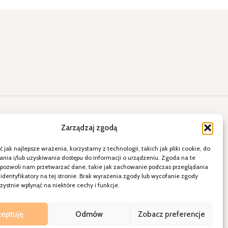
lne okazje
Kontakt
Zarządzaj zgodą
ięty
E-mail: a2.sklepihurtownia@vp.pl
 jak najlepsze wrażenia, korzystamy z technologii, takich jak pliki cookie, do
więta
Telefon: 538 678 797
ia i/lub uzyskiwania dostępu do informacji o urządzeniu. Zgoda na te
 pozwoli nam przetwarzać dane, takie jak zachowanie podczas przeglądania
ele
21-080 Garbów ul. Krakowskie
 identyfikatory na tej stronie. Brak wyrażenia zgody lub wycofanie zgody
dzenie
Przedmieście 15
ystnie wpłynąć na niektóre cechy i funkcje.
Polityka Prywatności
Regulamin sklepu
ceptuję
Odmów
Zobacz preferencje