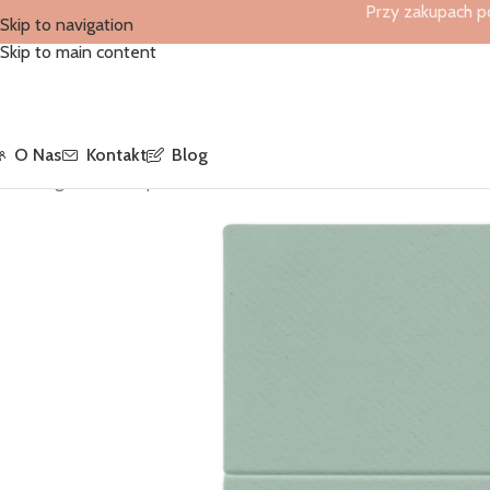
Przy zakupach p
Skip to navigation
Skip to main content
O Nas
Kontakt
Blog
Strona główna
/
Sklep
/
Kieszonki flizelinowe
/
Kieszonki Flizelinow