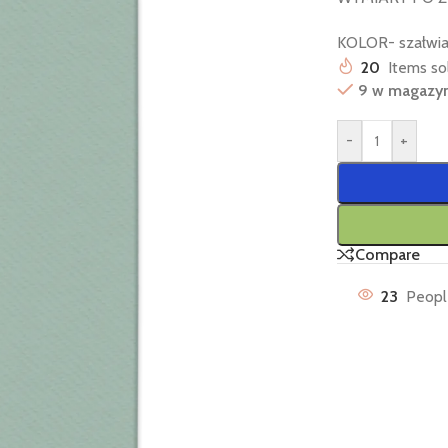
KOLOR- szałwia,
20
Items sol
9 w magazy
-
+
Compare
23
Peopl