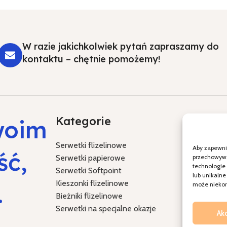
W razie jakichkolwiek pytań zapraszamy do
kontaktu – chętnie pomożemy!
Kategorie
Specja
woim
Serwetki flizelinowe
Chrzest Św
Aby zapewnić
ść,
Serwetki papierowe
Komunia Ś
przechowywan
technologie
Serwetki Softpoint
Ślub i wes
lub unikalne
Kieszonki flizelinowe
Boże Naro
.
może niekorz
Bieżniki flizelinowe
Wielkanoc
Serwetki na specjalne okazje
Ak