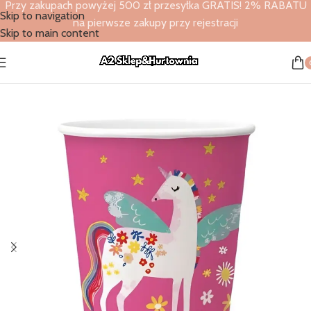
Przy zakupach powyżej 500 zł przesyłka GRATIS! 2% RABATU
Skip to navigation
na pierwsze zakupy przy rejestracji
Skip to main content
Strona główna
/
Sklep
/
Specjalne okazje
/
Urodziny