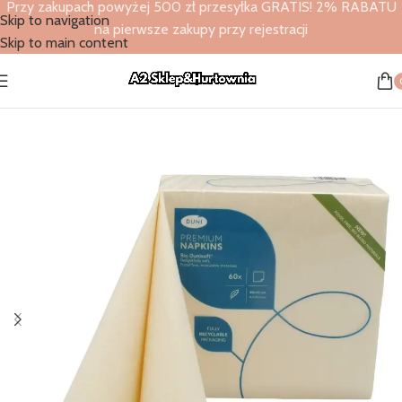
Przy zakupach powyżej 500 zł przesyłka GRATIS! 2% RABATU
Skip to navigation
na pierwsze zakupy przy rejestracji
Skip to main content
Strona główna
/
Sklep
/
Serwetki flizelinowe
/
Duni