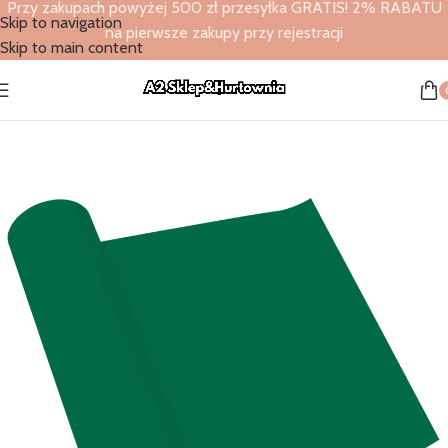
Przy zakupach powyżej 500 zł przesyłka GRATIS! 2% RABATU
Skip to navigation
na pierwsze zakupy przy rejestracji
Skip to main content
Strona główna
/
Sklep
/
Bieżniki flizelinowe