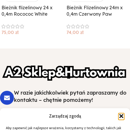
Bieżnik flizelinowy 24 x
Bieżnik Flizelinowy 24m x
0,4m Rocococ White
0,4m Czerwony Paw
75,00
zł
74,00
zł
W razie jakichkolwiek pytań zapraszamy do
kontaktu – chętnie pomożemy!
Zarządzaj zgodą
Aby zapewnić jak najlepsze wrażenia, korzystamy z technologii, takich jak
Styl i wygoda na Twoim stole - wybierz