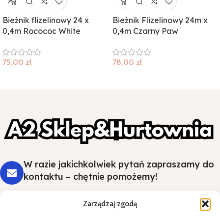
Bieżnik flizelinowy 24 x
Bieżnik Flizelinowy 24m x
0,4m Rocococ White
0,4m Czarny Paw
75,00
zł
78,00
zł
W razie jakichkolwiek pytań zapraszamy do
kontaktu – chętnie pomożemy!
Zarządzaj zgodą