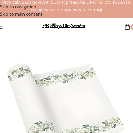
Przy zakupach powyżej 500 zł przesyłka GRATIS! 2% RABATU
Skip to navigation
na pierwsze zakupy przy rejestracji
Skip to main content
Strona główna
/
Sklep
/
Bieżniki flizelinowe