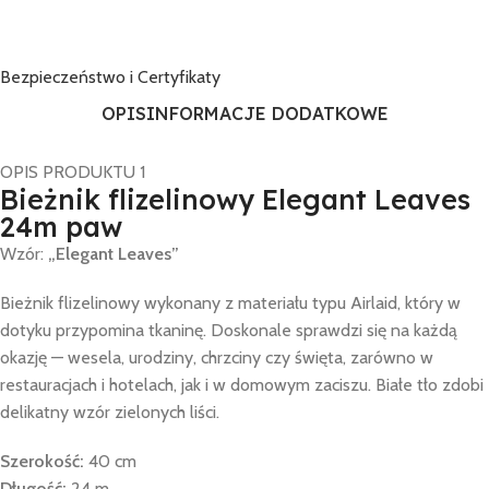
Bezpieczeństwo i Certyfikaty
OPIS
INFORMACJE DODATKOWE
OPIS PRODUKTU 1
Bieżnik flizelinowy Elegant Leaves
24m paw
Wzór:
„Elegant Leaves”
Bieżnik flizelinowy wykonany z materiału typu Airlaid, który w
dotyku przypomina tkaninę. Doskonale sprawdzi się na każdą
okazję — wesela, urodziny, chrzciny czy święta, zarówno w
restauracjach i hotelach, jak i w domowym zaciszu. Białe tło zdobi
delikatny wzór zielonych liści.
Szerokość:
40 cm
Długość:
24 m