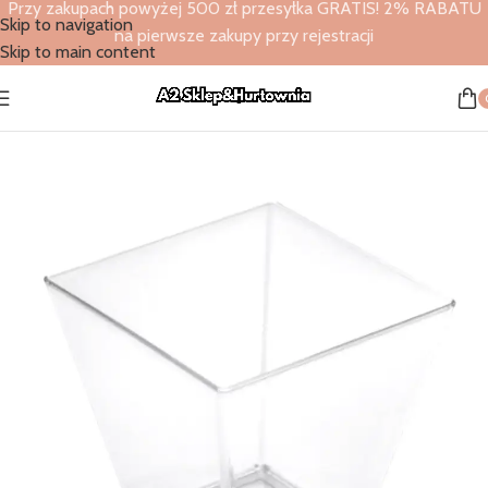
Przy zakupach powyżej 500 zł przesyłka GRATIS! 2% RABATU
Skip to navigation
na pierwsze zakupy przy rejestracji
Skip to main content
Strona główna
/
Sklep
/
Sklep