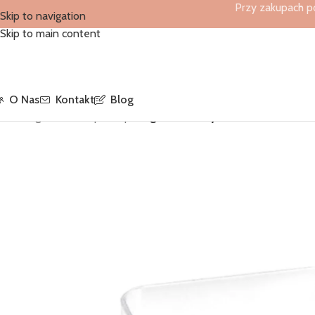
Przy zakupach p
Skip to navigation
Skip to main content
O Nas
Kontakt
Blog
Strona główna
/
Sklep
/
Sklep
/
Finger Food Pojemnik na deserki kw