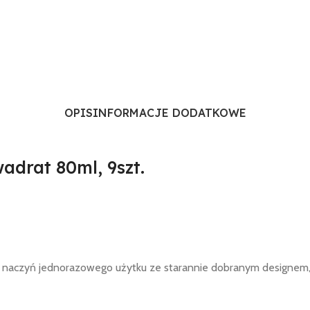
OPIS
INFORMACJE DODATKOWE
adrat 80ml, 9szt.
ność naczyń jednorazowego użytku ze starannie dobranym desig