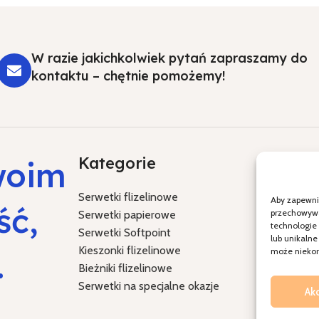
W razie jakichkolwiek pytań zapraszamy do
kontaktu – chętnie pomożemy!
Kategorie
Specja
woim
Serwetki flizelinowe
Chrzest Św
Aby zapewnić
ść,
przechowywan
Serwetki papierowe
Komunia Ś
technologie
Serwetki Softpoint
Ślub i wes
lub unikalne
Kieszonki flizelinowe
Boże Naro
.
może niekorz
Bieżniki flizelinowe
Wielkanoc
Serwetki na specjalne okazje
Ak