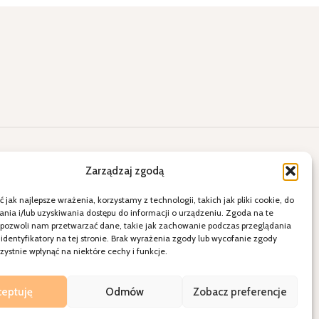
lne okazje
Kontakt
Zarządzaj zgodą
ięty
E-mail: a2.sklepihurtownia@vp.pl
 jak najlepsze wrażenia, korzystamy z technologii, takich jak pliki cookie, do
ia i/lub uzyskiwania dostępu do informacji o urządzeniu. Zgoda na te
więta
Telefon: 538 678 797
 pozwoli nam przetwarzać dane, takie jak zachowanie podczas przeglądania
ele
21-080 Garbów ul. Krakowskie
 identyfikatory na tej stronie. Brak wyrażenia zgody lub wycofanie zgody
dzenie
Przedmieście 15
ystnie wpłynąć na niektóre cechy i funkcje.
Polityka Prywatności
Regulamin sklepu
ceptuję
Odmów
Zobacz preferencje