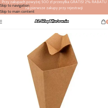
Przy zakupach powyżej 500 zł przesyłka GRATIS! 2% RABATU
Skip to navigation
na pierwsze zakupy przy rejestracji
Skip to main content
Strona główna
/
Sklep
/
Artykuły gastronomiczne