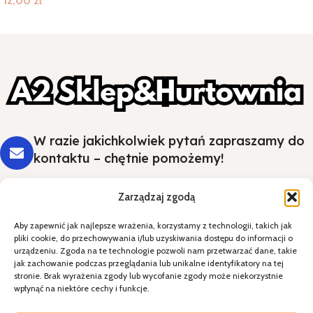
12,00
zł
W razie jakichkolwiek pytań zapraszamy do
kontaktu – chętnie pomożemy!
Zarządzaj zgodą
Aby zapewnić jak najlepsze wrażenia, korzystamy z technologii, takich jak
Styl i wygoda na Twoim stole - wybierz
pliki cookie, do przechowywania i/lub uzyskiwania dostępu do informacji o
jakość, która robi wrażenie.
urządzeniu. Zgoda na te technologie pozwoli nam przetwarzać dane, takie
jak zachowanie podczas przeglądania lub unikalne identyfikatory na tej
stronie. Brak wyrażenia zgody lub wycofanie zgody może niekorzystnie
Kategorie
wpłynąć na niektóre cechy i funkcje.
Specjalne okazje