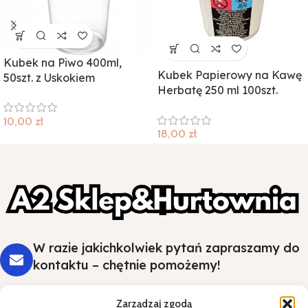
Kubek na Piwo 400ml,
Kubek Papierowy na Kawę
50szt. z Uskokiem
Herbatę 250 ml 100szt.
10,00
zł
18,00
zł
W razie jakichkolwiek pytań zapraszamy do
kontaktu – chętnie pomożemy!
Zarządzaj zgodą