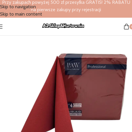
Przy zakupach powyżej 500 zł przesyłka GRATIS! 2% RABATU
Skip to navigation
na pierwsze zakupy przy rejestracji
Skip to main content
Strona główna
/
Sklep
/
Serwetki flizelinowe
/
Paw