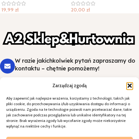
19,99
zł
20,00
zł
W razie jakichkolwiek pytań zapraszamy do
kontaktu – chętnie pomożemy!
Zarządzaj zgodą
Aby zapewnić jak najlepsze wrażenia, korzystamy z technologii, takich jak
Styl i wygoda na Twoim stole - wybierz
pliki cookie, do przechowywania i/lub uzyskiwania dostępu do informacji o
jakość, która robi wrażenie.
urządzeniu. Zgoda na te technologie pozwoli nam przetwarzać dane, takie
jak zachowanie podczas przeglądania lub unikalne identyfikatory na tej
stronie. Brak wyrażenia zgody lub wycofanie zgody może niekorzystnie
Kategorie
wpłynąć na niektóre cechy i funkcje.
Specjalne okazje