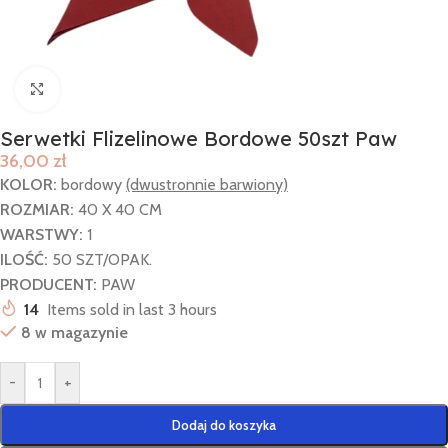
Click to enlarge
Serwetki Flizelinowe Bordowe 50szt Paw
36,00
zł
KOLOR:
bordowy
(dwustronnie barwiony)
ROZMIAR:
40 X 40 CM
WARSTWY:
1
ILOŚĆ:
50 SZT/OPAK.
PRODUCENT:
PAW
14
Items sold in last 3 hours
8 w magazynie
-
+
Dodaj do koszyka