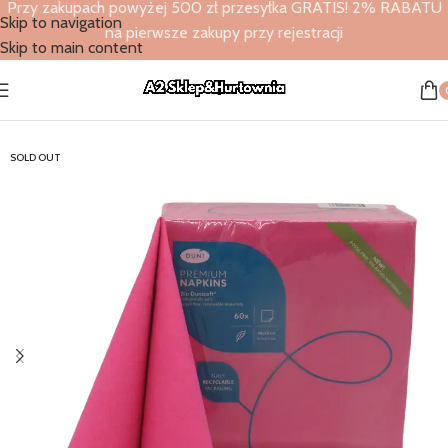
Przy zakupach powyżej 500 zł przesyłka GRATIS! 2% RABATU
Skip to navigation
na pierwsze zakupy przy rejestracji
Skip to main content
Strona główna
/
Sklep
/
Serwetki flizelinowe
/
Duni
SOLD OUT