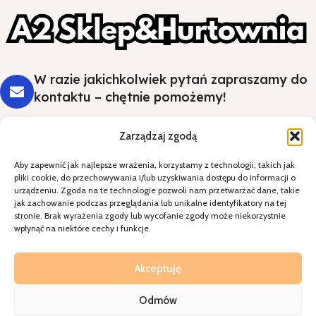
W razie jakichkolwiek pytań zapraszamy do
kontaktu – chętnie pomożemy!
Zarządzaj zgodą
Aby zapewnić jak najlepsze wrażenia, korzystamy z technologii, takich jak
Styl i wygoda na Twoim stole - wybierz
pliki cookie, do przechowywania i/lub uzyskiwania dostępu do informacji o
jakość, która robi wrażenie.
urządzeniu. Zgoda na te technologie pozwoli nam przetwarzać dane, takie
jak zachowanie podczas przeglądania lub unikalne identyfikatory na tej
stronie. Brak wyrażenia zgody lub wycofanie zgody może niekorzystnie
Kategorie
wpłynąć na niektóre cechy i funkcje.
Specjalne okazje
Kontakt
Akceptuję
Odmów
A2sklepihurtownia
2026
Realziacja=
Walkoholizm