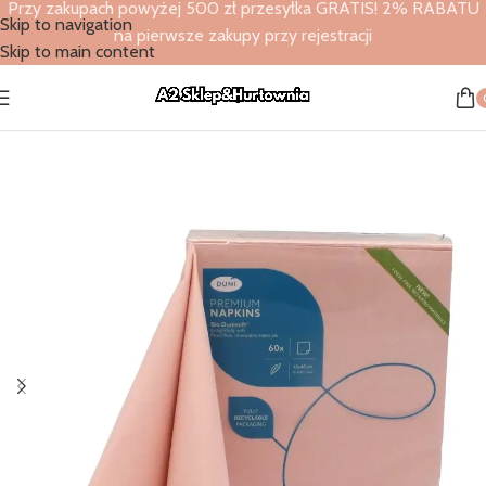
Przy zakupach powyżej 500 zł przesyłka GRATIS! 2% RABATU
Skip to navigation
na pierwsze zakupy przy rejestracji
Skip to main content
Strona główna
/
Sklep
/
Serwetki flizelinowe
/
Duni