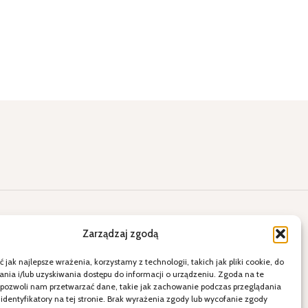
lne okazje
Kontakt
Zarządzaj zgodą
ięty
E-mail: a2.sklepihurtownia@vp.pl
 jak najlepsze wrażenia, korzystamy z technologii, takich jak pliki cookie, do
więta
Telefon: 538 678 797
ia i/lub uzyskiwania dostępu do informacji o urządzeniu. Zgoda na te
 pozwoli nam przetwarzać dane, takie jak zachowanie podczas przeglądania
ele
21-080 Garbów ul. Krakowskie
 identyfikatory na tej stronie. Brak wyrażenia zgody lub wycofanie zgody