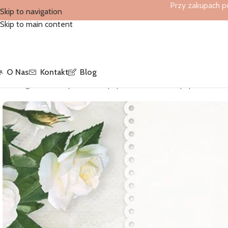
Przy zakupach p
Skip to navigation
Skip to main content
O Nas
Kontakt
Blog
Strona główna
/
Sklep
/
Serwetki papierowe
/
Serwetki papierowe 3