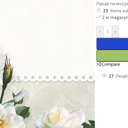
Pasuje na wszys
23
Items sol
2 w magazyn
-
+
Compare
27
People