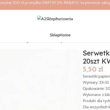
owyżej 500 zł przesyłka GRATIS! 2% RABATU na pierwsze zakupy 
Sklep
Home
3x33
/
Serwetki Papierowe białe kwiaty 33×33 20szt KW-118
Serwetk
20szt K
5,50
zł
Serwetki papier
Wymiary: 33×33
Opakowanie: 20
Wykonane z bib
Produkt dla tych
Dla wszystkich k