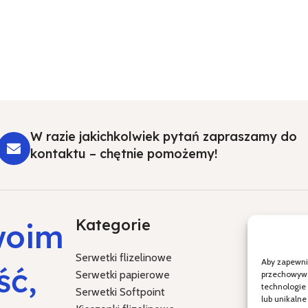
W razie jakichkolwiek pytań zapraszamy do
kontaktu – chętnie pomożemy!
Kategorie
Specja
woim
Serwetki flizelinowe
Chrzest Św
Aby zapewnić
ść,
Serwetki papierowe
Komunia Ś
przechowywan
technologie
Serwetki Softpoint
Ślub i wes
lub unikalne