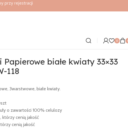
przy rejestracji
0
i Papierowe białe kwiaty 33×33
W-118
owe, 3warstwowe, białe kwiaty.
szt
uły o zawartości 100% celulozy
, którzy cenią jakość
tórzy cenią jakość