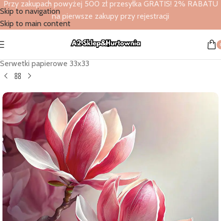
Przy zakupach powyżej 500 zł przesyłka GRATIS! 2% RABATU
Skip to navigation
na pierwsze zakupy przy rejestracji
Skip to main content
Strona główna
/
Sklep
/
Serwetki papierowe
/
Serwetki papierowe 33x33