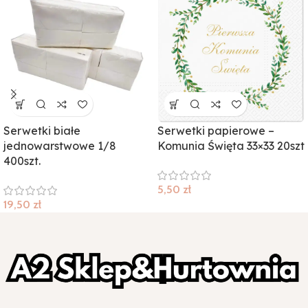
Serwetki białe
Serwetki papierowe –
jednowarstwowe 1/8
Komunia Święta 33×33 20szt
400szt.
5,50
zł
19,50
zł