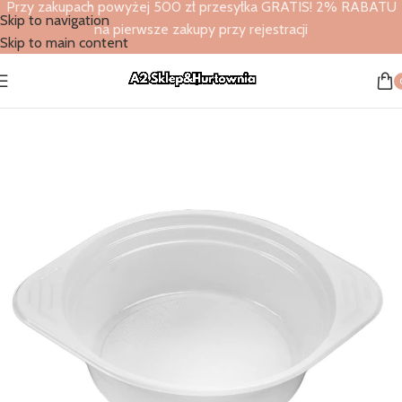
Przy zakupach powyżej 500 zł przesyłka GRATIS! 2% RABATU
Skip to navigation
na pierwsze zakupy przy rejestracji
Skip to main content
Strona główna
/
Sklep
/
Sklep