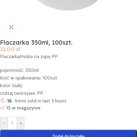
Click to enlarge
Flaczarka 350ml, 100szt.
22,00
zł
Flaczarka/miska na zupę PP
pojemność: 350ml
ilość w opakowaniu: 100szt.
kolor: biały
rodzaj tworzywa: PP
16
Items sold in last 3 hours
15 w magazynie
-
+
Dodaj do koszyka