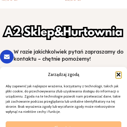
W razie jakichkolwiek pytań zapraszamy do
kontaktu – chętnie pomożemy!
Zarządzaj zgodą
Aby zapewnić jak najlepsze wrażenia, korzystamy z technologii, takich jak
Styl i wygoda na Twoim stole - wybierz
pliki cookie, do przechowywania i/lub uzyskiwania dostępu do informacji o
jakość, która robi wrażenie.
urządzeniu. Zgoda na te technologie pozwoli nam przetwarzać dane, takie
jak zachowanie podczas przeglądania lub unikalne identyfikatory na tej
stronie. Brak wyrażenia zgody lub wycofanie zgody może niekorzystnie
Kategorie
wpłynąć na niektóre cechy i funkcje.
Specjalne okazje
Kontakt