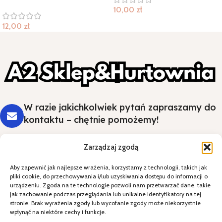
10,00
zł
12,00
zł
W razie jakichkolwiek pytań zapraszamy do
kontaktu – chętnie pomożemy!
Zarządzaj zgodą
Aby zapewnić jak najlepsze wrażenia, korzystamy z technologii, takich jak
Styl i wygoda na Twoim stole - wybierz
pliki cookie, do przechowywania i/lub uzyskiwania dostępu do informacji o
jakość, która robi wrażenie.
urządzeniu. Zgoda na te technologie pozwoli nam przetwarzać dane, takie
jak zachowanie podczas przeglądania lub unikalne identyfikatory na tej
stronie. Brak wyrażenia zgody lub wycofanie zgody może niekorzystnie
Kategorie
wpłynąć na niektóre cechy i funkcje.