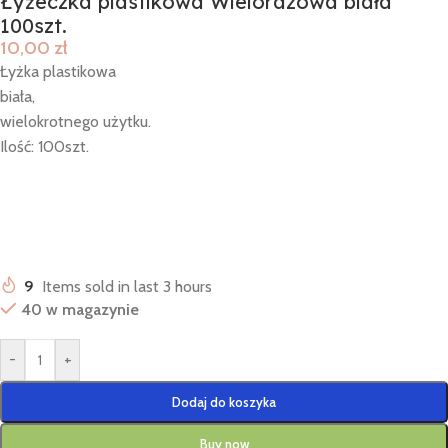
Łyżeczka plastikowa Wielorazowa biała
100szt.
10,00
zł
Łyżka plastikowa
biała,
wielokrotnego użytku.
Ilość: 100szt.
9
Items sold in last 3 hours
40 w magazynie
-
+
Dodaj do koszyka
Buy now