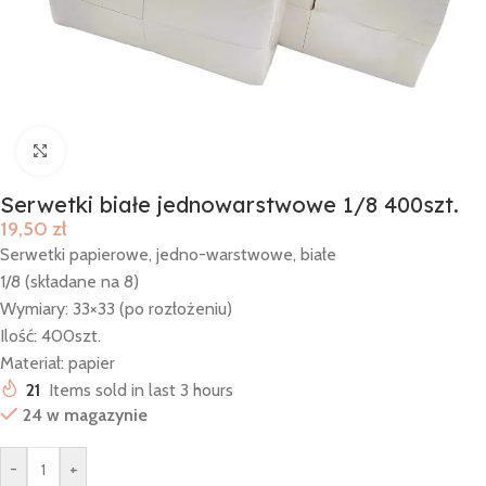
Click to enlarge
Serwetki białe jednowarstwowe 1/8 400szt.
19,50
zł
Serwetki papierowe, jedno-warstwowe, białe
1/8 (składane na 8)
Wymiary: 33×33 (po rozłożeniu)
Ilość: 400szt.
Materiał: papier
21
Items sold in last 3 hours
24 w magazynie
-
+