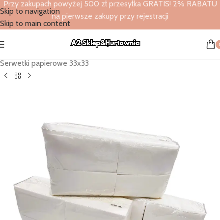
Przy zakupach powyżej 500 zł przesyłka GRATIS! 2% RABATU
Skip to navigation
na pierwsze zakupy przy rejestracji
Skip to main content
Strona główna
/
Sklep
/
Serwetki papierowe
/
Serwetki papierowe 33x33