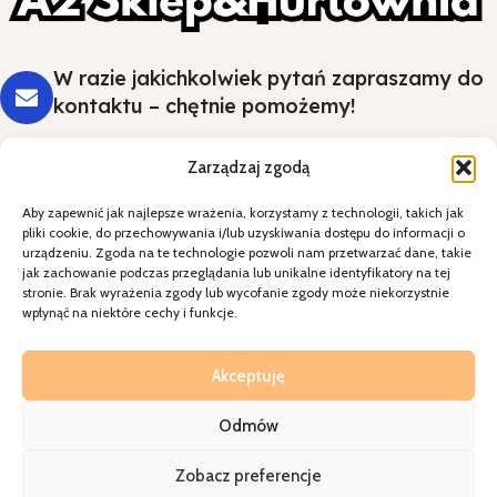
W razie jakichkolwiek pytań zapraszamy do
kontaktu – chętnie pomożemy!
Zarządzaj zgodą
Aby zapewnić jak najlepsze wrażenia, korzystamy z technologii, takich jak
Styl i wygoda na Twoim stole - wybierz
pliki cookie, do przechowywania i/lub uzyskiwania dostępu do informacji o
jakość, która robi wrażenie.
urządzeniu. Zgoda na te technologie pozwoli nam przetwarzać dane, takie
jak zachowanie podczas przeglądania lub unikalne identyfikatory na tej
stronie. Brak wyrażenia zgody lub wycofanie zgody może niekorzystnie
Kategorie
wpłynąć na niektóre cechy i funkcje.
Specjalne okazje
Kontakt
Akceptuję
Odmów
A2sklepihurtownia
2026
Realziacja=
Walkoholizm
Zobacz preferencje