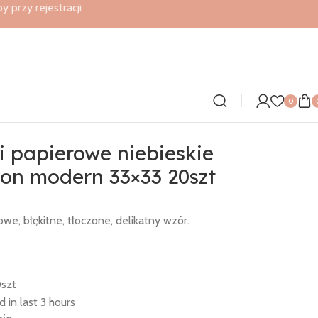
przy rejestracji
0
0szt
i papierowe niebieskie
ion modern 33×33 20szt
we, błękitne, tłoczone, delikatny wzór.
szt
d in last 3 hours