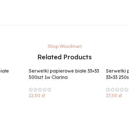
Shop Woodmart
Related Products
iałe
Serwetki papierowe białe 33×33
Serwetki 
500szt 1w Clarina
33×33 250s
22,50
zł
27,50
zł