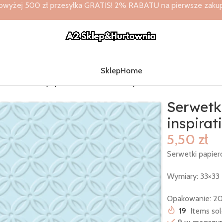
owyżej 500 zł przesyłka GRATIS! 2% RABATU na pierwsze zakupy 
Sklep
Home
3x33
/
Serwetki papierowe niebieskie inspiration modern 33×33 2
Serwetk
inspirat
5,50
zł
Serwetki papiero
Wymiary: 33×33
Opakowanie: 20
19
Items sol