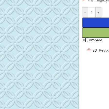
9 w magazy
-
+
Compare
23
Peopl