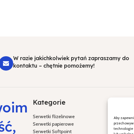
W razie jakichkolwiek pytań zapraszamy do
kontaktu – chętnie pomożemy!
Kategorie
Specja
woim
Serwetki flizelinowe
Chrzest Św
Aby zapewnić
ść,
przechowywan
Serwetki papierowe
Komunia Ś
technologie
Serwetki Softpoint
Ślub i wes
lub unikalne