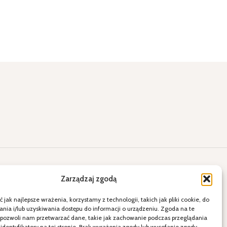
lne okazje
Kontakt
Zarządzaj zgodą
ięty
E-mail: a2.sklepihurtownia@vp.pl
 jak najlepsze wrażenia, korzystamy z technologii, takich jak pliki cookie, do
ia i/lub uzyskiwania dostępu do informacji o urządzeniu. Zgoda na te
więta
Telefon: 538 678 797
 pozwoli nam przetwarzać dane, takie jak zachowanie podczas przeglądania
ele
21-080 Garbów ul. Krakowskie
 identyfikatory na tej stronie. Brak wyrażenia zgody lub wycofanie zgody