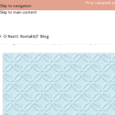
Przy zakupach p
Skip to navigation
Skip to main content
O Nas
Kontakt
Blog
Strona główna
/
Sklep
/
Serwetki papierowe
/
Serwetki papierowe 3