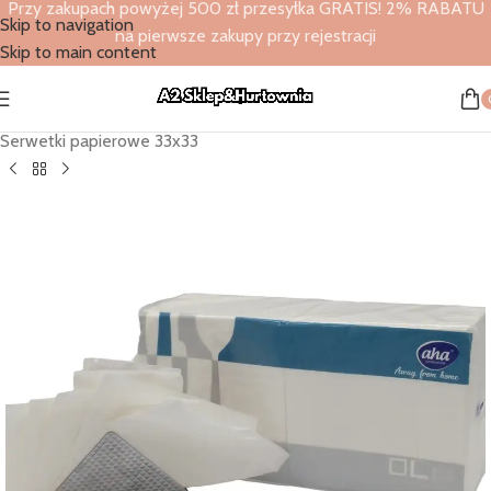
Przy zakupach powyżej 500 zł przesyłka GRATIS! 2% RABATU
Skip to navigation
na pierwsze zakupy przy rejestracji
Skip to main content
Strona główna
/
Sklep
/
Serwetki papierowe
/
Serwetki papierowe 33x33