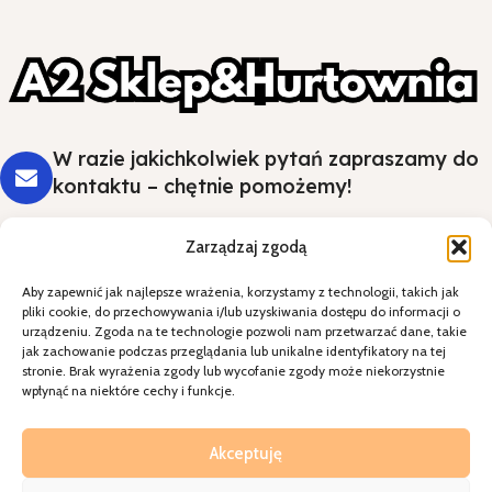
W razie jakichkolwiek pytań zapraszamy do
kontaktu – chętnie pomożemy!
Zarządzaj zgodą
Aby zapewnić jak najlepsze wrażenia, korzystamy z technologii, takich jak
Styl i wygoda na Twoim stole - wybierz
pliki cookie, do przechowywania i/lub uzyskiwania dostępu do informacji o
jakość, która robi wrażenie.
urządzeniu. Zgoda na te technologie pozwoli nam przetwarzać dane, takie
jak zachowanie podczas przeglądania lub unikalne identyfikatory na tej
stronie. Brak wyrażenia zgody lub wycofanie zgody może niekorzystnie
Kategorie
wpłynąć na niektóre cechy i funkcje.
Specjalne okazje
Kontakt
Akceptuję