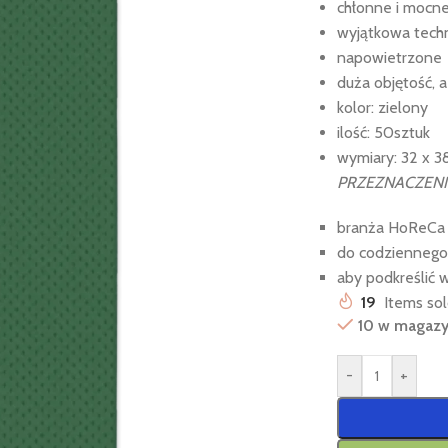
chłonne i mocn
wyjątkowa techn
napowietrzone
duża objętość, a
kolor: zielony
ilość: 50sztuk
wymiary: 32 x 
PRZEZNACZENI
branża HoReCa
do codziennego
aby podkreślić 
19
Items sol
10 w magazy
-
+