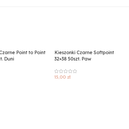
Czarne Point to Point
Kieszonki Czarne Softpoint
t. Duni
32×38 50szt. Paw
15,00
zł