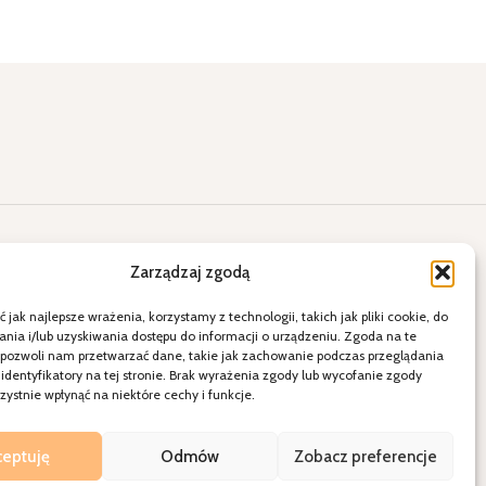
lne okazje
Kontakt
Zarządzaj zgodą
ięty
E-mail: a2.sklepihurtownia@vp.pl
 jak najlepsze wrażenia, korzystamy z technologii, takich jak pliki cookie, do
więta
Telefon: 538 678 797
ia i/lub uzyskiwania dostępu do informacji o urządzeniu. Zgoda na te
 pozwoli nam przetwarzać dane, takie jak zachowanie podczas przeglądania
ele
21-080 Garbów ul. Krakowskie
 identyfikatory na tej stronie. Brak wyrażenia zgody lub wycofanie zgody
dzenie
Przedmieście 15
ystnie wpłynąć na niektóre cechy i funkcje.
Polityka Prywatności
Regulamin sklepu
ceptuję
Odmów
Zobacz preferencje