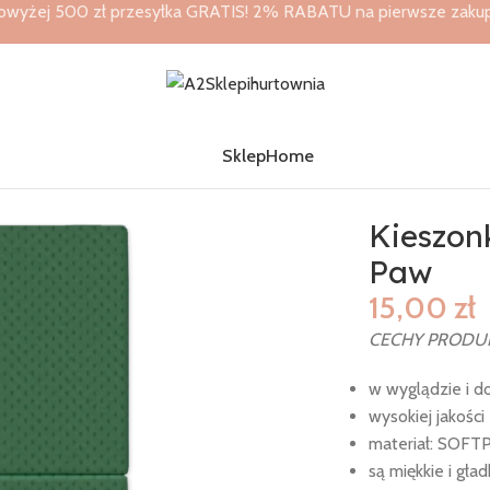
owyżej 500 zł przesyłka GRATIS! 2% RABATU na pierwsze zakupy 
Sklep
Home
point 32×38 50szt. Paw
Kieszonk
Paw
15,00
zł
CECHY PRODU
w wyglądzie i d
wysokiej jakośc
materiał: SOFT
są miękkie i gład