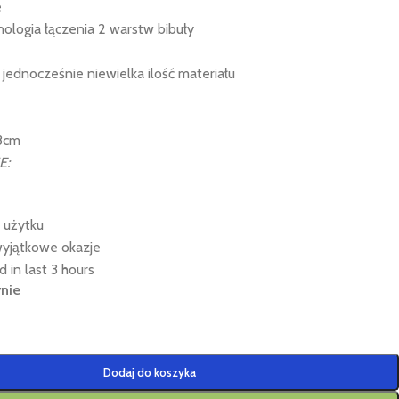
e
ologia łączenia 2 warstw bibuły
 jednocześnie niewielka ilość materiału
38cm
E:
 użytku
wyjątkowe okazje
d in last 3 hours
nie
Dodaj do koszyka