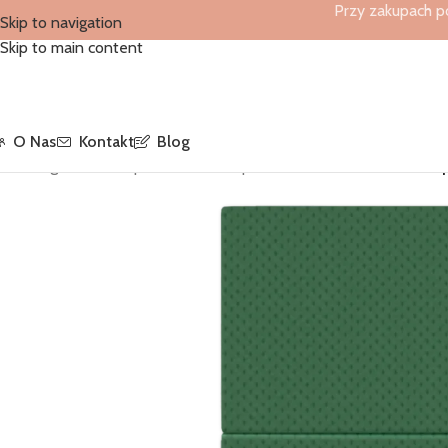
Przy zakupach p
Skip to navigation
Skip to main content
O Nas
Kontakt
Blog
Strona główna
/
Sklep
/
Serwetki Softpoint
/
Kieszonki Zielone Soft