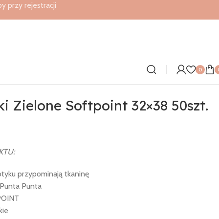
przy rejestracji
0
i Zielone Softpoint 32×38 50szt.
KTU:
otyku przypominają tkaninę
i Punta Punta
POINT
kie