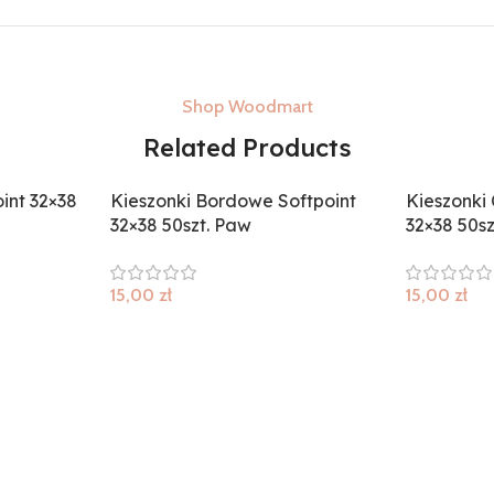
Shop Woodmart
Related Products
oint 32×38
Kieszonki Bordowe Softpoint
Kieszonki 
32×38 50szt. Paw
32×38 50sz
15,00
zł
15,00
zł