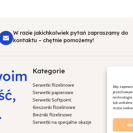
W razie jakichkolwiek pytań zapraszamy do
kontaktu – chętnie pomożemy!
Kategorie
Specja
woim
Serwetki flizelinowe
Chrzest Św
Aby zapewnić
ść,
Serwetki papierowe
Komunia Ś
przechowywan
technologie
Serwetki Softpoint
Ślub i wes
lub unikalne
Kieszonki flizelinowe
Boże Naro
.
może niekorz
Bieżniki flizelinowe
Wielkanoc
Serwetki na specjalne okazje
Ak