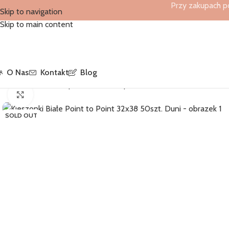
Przy zakupach p
Skip to navigation
Skip to main content
O Nas
Kontakt
Blog
Strona główna
/
Sklep
/
Serwetki Softpoint
/
Kieszonki Białe Point t
Click to enlarge
SOLD OUT