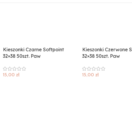
Kieszonki Czarne Softpoint
Kieszonki Czerwone S
32×38 50szt. Paw
32×38 50szt. Paw
15,00
zł
15,00
zł