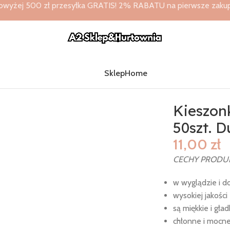
owyżej 500 zł przesyłka GRATIS! 2% RABATU na pierwsze zakupy 
Sklep
Home
o Point 32×38 50szt. Duni
Kieszonk
50szt. D
11,00
zł
CECHY PRODU
w wyglądzie i d
wysokiej jakości
są miękkie i gład
chłonne i mocn