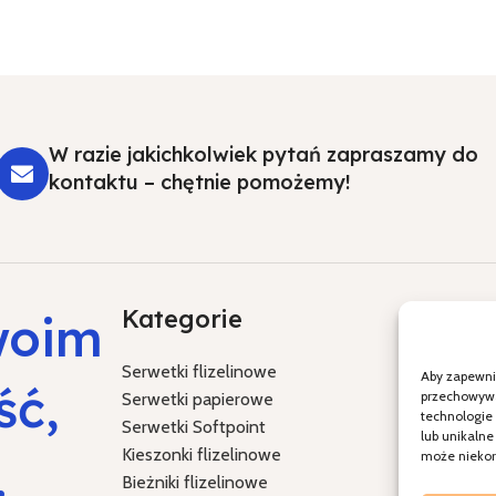
W razie jakichkolwiek pytań zapraszamy do
kontaktu – chętnie pomożemy!
Kategorie
Specja
woim
Serwetki flizelinowe
Chrzest Św
Aby zapewnić
ść,
przechowywan
Serwetki papierowe
Komunia Ś
technologie
Serwetki Softpoint
Ślub i wes
lub unikalne
Kieszonki flizelinowe
Boże Naro
.
może niekorz
Bieżniki flizelinowe
Wielkanoc