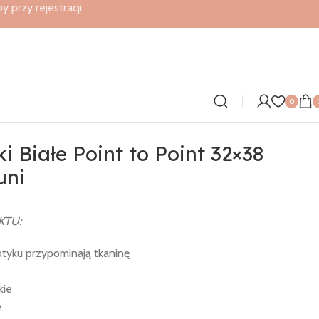
przy rejestracji
0
i Białe Point to Point 32×38
uni
KTU:
otyku przypominają tkaninę
kie
e