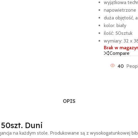
wyjątkowa techn
napowietrzone
duża objętość, a
kolor: biały
ilość: 50sztuk
wymiary: 32 x 
Brak w magazy
Compare
40
Peopl
OPIS
 50szt. Duni
legancja na każdym stole. Produkowane są z wysokogatunkowej bib