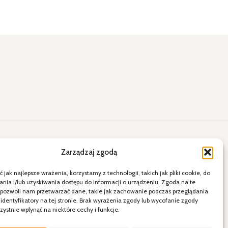
lne okazje
Kontakt
Zarządzaj zgodą
ięty
E-mail: a2.sklepihurtownia@vp.pl
 jak najlepsze wrażenia, korzystamy z technologii, takich jak pliki cookie, do
ia i/lub uzyskiwania dostępu do informacji o urządzeniu. Zgoda na te
więta
Telefon: 538 678 797
 pozwoli nam przetwarzać dane, takie jak zachowanie podczas przeglądania
ele
21-080 Garbów ul. Krakowskie
 identyfikatory na tej stronie. Brak wyrażenia zgody lub wycofanie zgody
dzenie
Przedmieście 15
ystnie wpłynąć na niektóre cechy i funkcje.
Polityka Prywatności