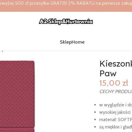
owyżej 500 zł przesyłka GRATIS! 2% RABATU na pierwsze zakupy 
Sklep
Home
tpoint 32×38 50szt. Paw
Kieszonk
Paw
15,00
zł
CECHY PRODU
w wyglądzie i d
wysokiej jakośc
materiał: SOFT
są miękkie i gład