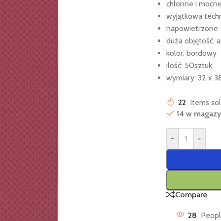
chłonne i mocn
wyjątkowa techn
napowietrzone
duża objętość, a
kolor: bordowy
ilość: 50sztuk
wymiary: 32 x 
22
Items sol
14 w magazy
-
+
Compare
28
Peopl