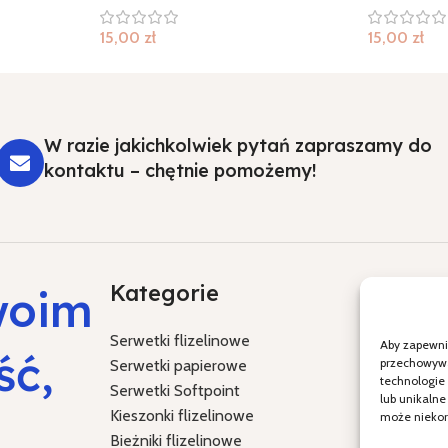
15,00
zł
15,00
zł
W razie jakichkolwiek pytań zapraszamy do
kontaktu – chętnie pomożemy!
Kategorie
Specja
woim
Serwetki flizelinowe
Chrzest Św
Aby zapewnić
ść,
przechowywan
Serwetki papierowe
Komunia Ś
technologie
Serwetki Softpoint
Ślub i wes
lub unikalne
Kieszonki flizelinowe
Boże Naro
.
może niekorz
Bieżniki flizelinowe
Wielkanoc