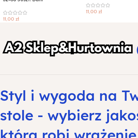
11,00
zł
11,00
zł
Styl i wygoda na T
stole - wybierz jako
która robi wrażenie