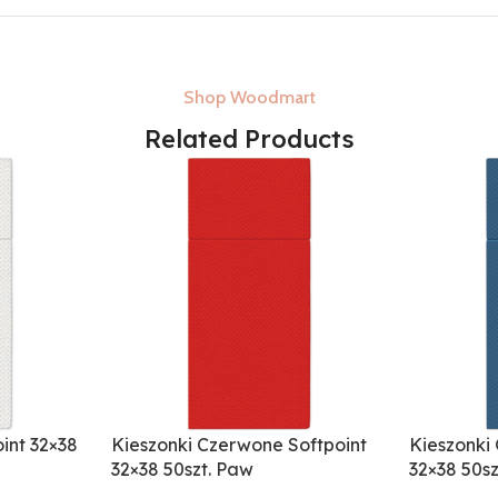
Shop Woodmart
Related Products
oint 32×38
Kieszonki Czerwone Softpoint
Kieszonki
32×38 50szt. Paw
32×38 50s