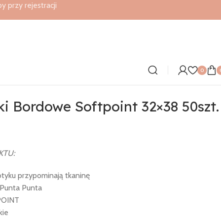
przy rejestracji
0
i Bordowe Softpoint 32×38 50szt.
KTU:
otyku przypominają tkaninę
i Punta Punta
POINT
kie