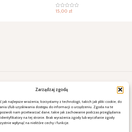
15,00
zł
lne okazje
Kontakt
Zarządzaj zgodą
ięty
E-mail: a2.sklepihurtownia@vp.pl
 jak najlepsze wrażenia, korzystamy z technologii, takich jak pliki cookie, do
ia i/lub uzyskiwania dostępu do informacji o urządzeniu. Zgoda na te
więta
Telefon: 538 678 797
 pozwoli nam przetwarzać dane, takie jak zachowanie podczas przeglądania
ele
21-080 Garbów ul. Krakowskie
 identyfikatory na tej stronie. Brak wyrażenia zgody lub wycofanie zgody
dzenie
Przedmieście 15
ystnie wpłynąć na niektóre cechy i funkcje.
Polityka Prywatności