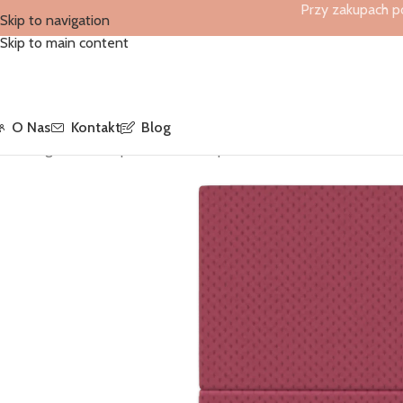
Przy zakupach p
Skip to navigation
Skip to main content
O Nas
Kontakt
Blog
Strona główna
/
Sklep
/
Serwetki Softpoint
/
Kieszonki Bordowe Sof