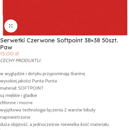
Click to enlarge
Serwetki Czerwone Softpoint 38×38 50szt.
Paw
15,00
zł
CECHY PRODUKTU:
w wyglądzie i dotyku przypominają tkaninę
wysokiej jakości Punta Punta
materiał: SOFTPOINT
są miękkie i gładkie
chłonne i mocne
wyjątkowa technologia łączenia 2 warstw bibuły
napowietrzone
duża objętość, a jednocześnie niewielka ilość materiału