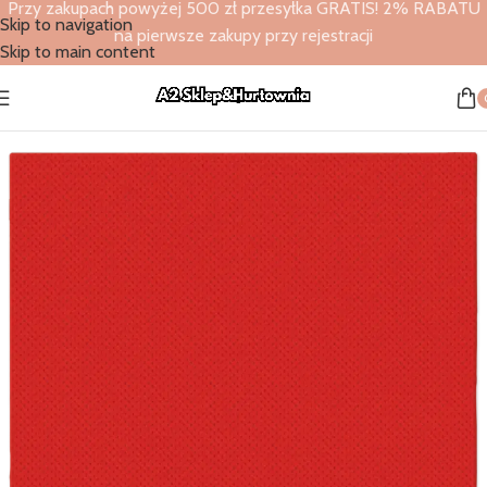
Przy zakupach powyżej 500 zł przesyłka GRATIS! 2% RABATU
Skip to navigation
na pierwsze zakupy przy rejestracji
Skip to main content
Strona główna
/
Sklep
/
Serwetki Softpoint