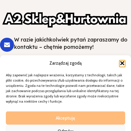
W razie jakichkolwiek pytań zapraszamy do
kontaktu – chętnie pomożemy!
Zarządzaj zgodą
Aby zapewnić jak najlepsze wrażenia, korzystamy z technologii, takich jak
Styl i wygoda na Twoim stole - wybierz
pliki cookie, do przechowywania i/lub uzyskiwania dostępu do informacji o
jakość, która robi wrażenie.
urządzeniu. Zgoda na te technologie pozwoli nam przetwarzać dane, takie
jak zachowanie podczas przeglądania lub unikalne identyfikatory na tej
stronie. Brak wyrażenia zgody lub wycofanie zgody może niekorzystnie
Kategorie
wpłynąć na niektóre cechy i funkcje.
Specjalne okazje
Kontakt
Akceptuję