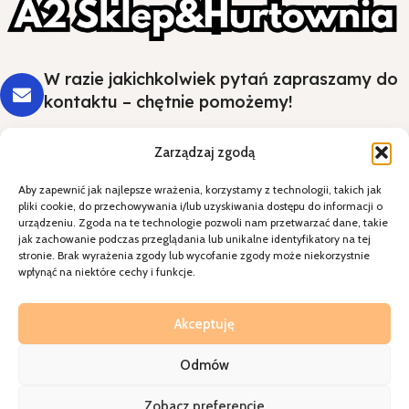
W razie jakichkolwiek pytań zapraszamy do
kontaktu – chętnie pomożemy!
Zarządzaj zgodą
Aby zapewnić jak najlepsze wrażenia, korzystamy z technologii, takich jak
Styl i wygoda na Twoim stole - wybierz
pliki cookie, do przechowywania i/lub uzyskiwania dostępu do informacji o
jakość, która robi wrażenie.
urządzeniu. Zgoda na te technologie pozwoli nam przetwarzać dane, takie
jak zachowanie podczas przeglądania lub unikalne identyfikatory na tej
stronie. Brak wyrażenia zgody lub wycofanie zgody może niekorzystnie
Kategorie
wpłynąć na niektóre cechy i funkcje.
Specjalne okazje
Kontakt
Akceptuję
Odmów
A2sklepihurtownia
2026
Realziacja=
Walkoholizm
Zobacz preferencje