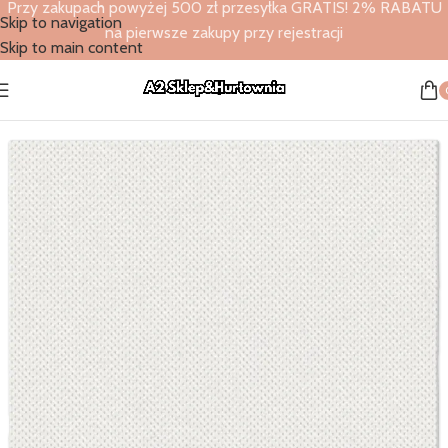
Przy zakupach powyżej 500 zł przesyłka GRATIS! 2% RABATU
Skip to navigation
na pierwsze zakupy przy rejestracji
Skip to main content
Strona główna
/
Sklep
/
Serwetki Softpoint