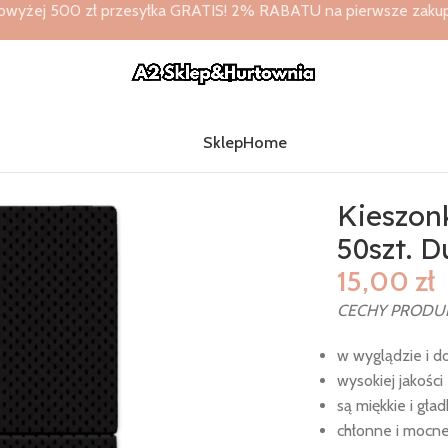
owyżej 500 zł przesyłka GRATIS! 2% RABATU na pierwsze zakupy 
Sklep
Home
 to Point 32×38 50szt. Duni
Kieszonk
50szt. D
15,00
zł
CECHY PRODU
w wyglądzie i d
wysokiej jakości
są miękkie i gład
chłonne i mocn