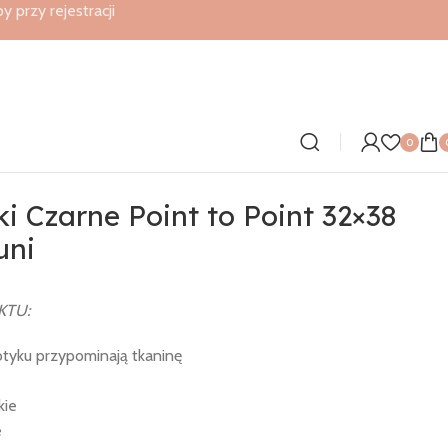
przy rejestracji
0
i Czarne Point to Point 32×38
uni
KTU:
otyku przypominają tkaninę
kie
e