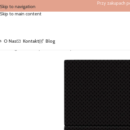
Przy zakupach p
Skip to navigation
Skip to main content
O Nas
Kontakt
Blog
Strona główna
/
Sklep
/
Serwetki Softpoint
/
Kieszonki Czarne Point