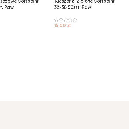
 Różowe Softpoint
Kieszonki Zielone Softpoint
zt. Paw
32×38 50szt. Paw
15,00
zł