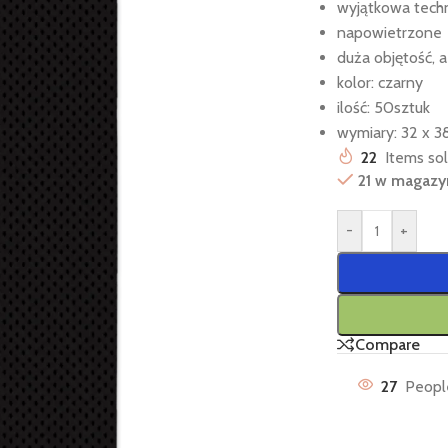
wyjątkowa techn
napowietrzone
duża objętość, a
kolor: czarny
ilość: 50sztuk
wymiary: 32 x 
22
Items sol
21 w magazy
-
+
Compare
27
People