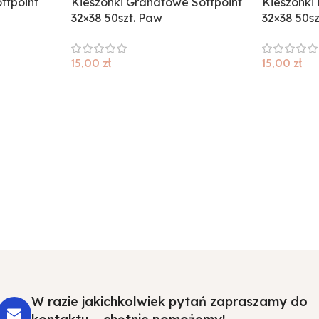
ftpoint
Kieszonki Granatowe Softpoint
Kieszonki
32×38 50szt. Paw
32×38 50s
15,00
zł
15,00
zł
W razie jakichkolwiek pytań zapraszamy do