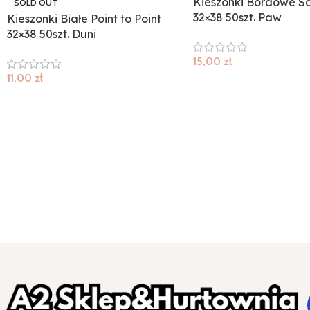
Kieszonki Bordowe So
SOLD OUT
32×38 50szt. Paw
Kieszonki Białe Point to Point
32×38 50szt. Duni
15,00
zł
11,00
zł