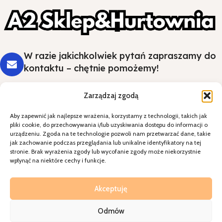
W razie jakichkolwiek pytań zapraszamy do
kontaktu – chętnie pomożemy!
Zarządzaj zgodą
Aby zapewnić jak najlepsze wrażenia, korzystamy z technologii, takich jak
Styl i wygoda na Twoim stole - wybierz
pliki cookie, do przechowywania i/lub uzyskiwania dostępu do informacji o
jakość, która robi wrażenie.
urządzeniu. Zgoda na te technologie pozwoli nam przetwarzać dane, takie
jak zachowanie podczas przeglądania lub unikalne identyfikatory na tej
stronie. Brak wyrażenia zgody lub wycofanie zgody może niekorzystnie
Kategorie
wpłynąć na niektóre cechy i funkcje.
Specjalne okazje
Kontakt
Akceptuję
Odmów
A2sklepihurtownia
2026
Realziacja=
Walkoholizm