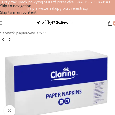
Przy zakupach powyżej 500 zł przesyłka GRATIS! 2% RABATU
Skip to navigation
na pierwsze zakupy przy rejestracji
Skip to main content
Strona główna
/
Sklep
/
Serwetki papierowe
/
Serwetki papierowe 33x33
Click to enlarge