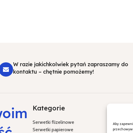
W razie jakichkolwiek pytań zapraszamy do
kontaktu – chętnie pomożemy!
Kategorie
Specja
woim
Serwetki flizelinowe
Chrzest Św
Aby zapewnić
ść,
Serwetki papierowe
Komunia Ś
przechowywan