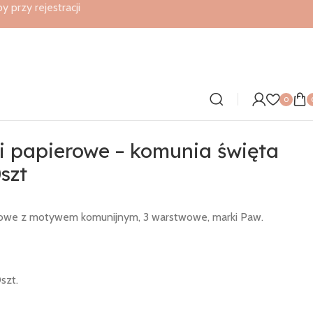
przy rejestracji
0
i papierowe – komunia święta
szt
rowe z motywem komunijnym, 3 warstwowe, marki Paw.
szt.