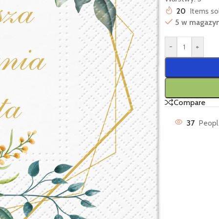
20
Items sol
5 w magazyn
-
+
Compare
37
Peopl