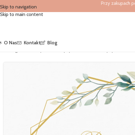
Przy zakupach p
Skip to navigation
Skip to main content
O Nas
Kontakt
Blog
Strona główna
/
Sklep
/
Serwetki papierowe
/
Serwetki papierowe 3