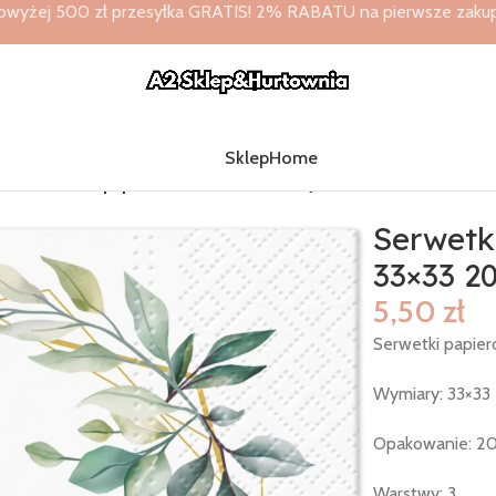
owyżej 500 zł przesyłka GRATIS! 2% RABATU na pierwsze zakupy 
Sklep
Home
3x33
/
Serwetki papierowe – komunia święta 33×33 20szt
Serwetk
33×33 20
5,50
zł
Serwetki papie
Wymiary: 33×33
Opakowanie: 20
Warstwy: 3