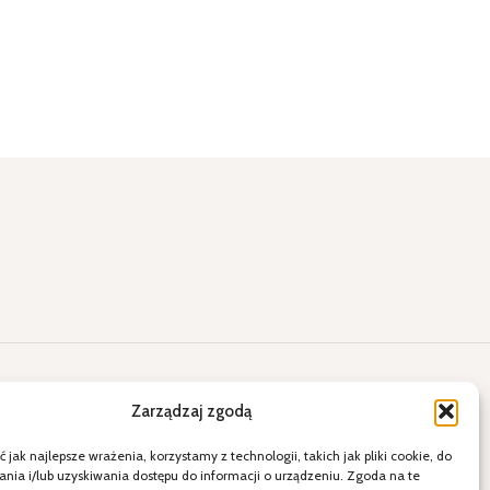
lne okazje
Kontakt
Zarządzaj zgodą
ięty
E-mail: a2.sklepihurtownia@vp.pl
 jak najlepsze wrażenia, korzystamy z technologii, takich jak pliki cookie, do
więta
Telefon: 538 678 797
ia i/lub uzyskiwania dostępu do informacji o urządzeniu. Zgoda na te