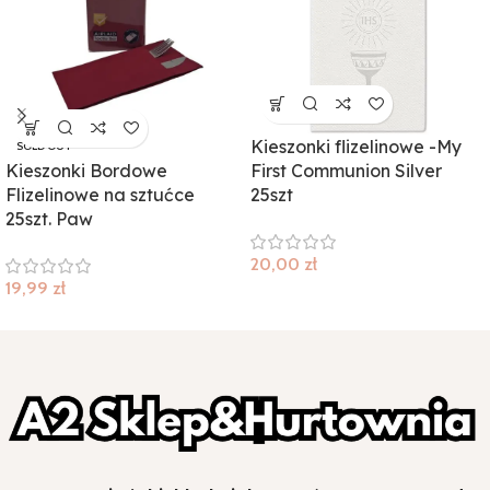
Kieszonki flizelinowe -My
SOLD OUT
Kieszonki Bordowe
First Communion Silver
Flizelinowe na sztućce
25szt
25szt. Paw
20,00
zł
19,99
zł