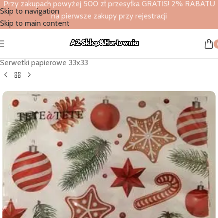
Przy zakupach powyżej 500 zł przesyłka GRATIS! 2% RABATU
Skip to navigation
na pierwsze zakupy przy rejestracji
Skip to main content
Strona główna
/
Sklep
/
Serwetki papierowe
/
Serwetki papierowe 33x33