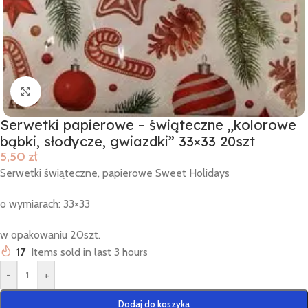
Click to enlarge
Serwetki papierowe – świąteczne „kolorowe
bąbki, słodycze, gwiazdki” 33×33 20szt
5,50
zł
Serwetki świąteczne, papierowe Sweet Holidays
o wymiarach: 33×33
w opakowaniu 20szt.
17
Items sold in last 3 hours
-
+
Dodaj do koszyka