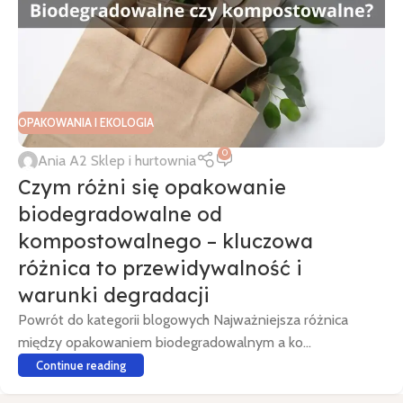
OPAKOWANIA I EKOLOGIA
0
Ania A2 Sklep i hurtownia
Czym różni się opakowanie
biodegradowalne od
kompostowalnego – kluczowa
różnica to przewidywalność i
warunki degradacji
Powrót do kategorii blogowych Najważniejsza różnica
między opakowaniem biodegradowalnym a ko...
Continue reading