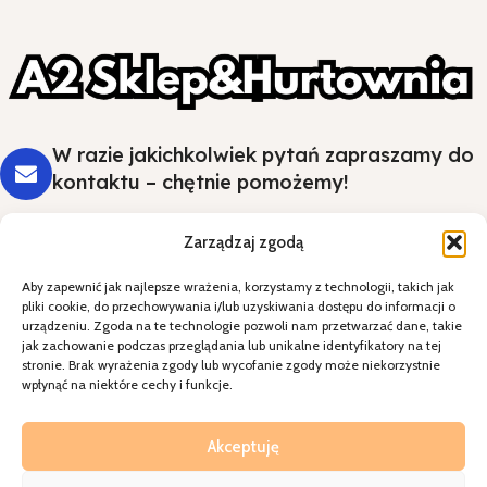
W razie jakichkolwiek pytań zapraszamy do
kontaktu – chętnie pomożemy!
Zarządzaj zgodą
Aby zapewnić jak najlepsze wrażenia, korzystamy z technologii, takich jak
Styl i wygoda na Twoim stole - wybierz
pliki cookie, do przechowywania i/lub uzyskiwania dostępu do informacji o
jakość, która robi wrażenie.
urządzeniu. Zgoda na te technologie pozwoli nam przetwarzać dane, takie
jak zachowanie podczas przeglądania lub unikalne identyfikatory na tej
stronie. Brak wyrażenia zgody lub wycofanie zgody może niekorzystnie
Kategorie
wpłynąć na niektóre cechy i funkcje.
Specjalne okazje
Kontakt
Akceptuję