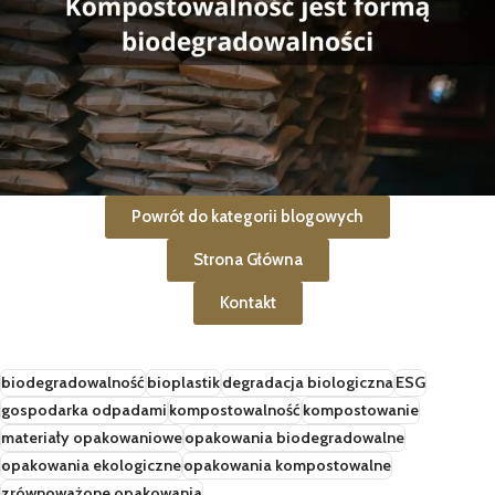
Powrót do kategorii blogowych
Strona Główna
Kontakt
biodegradowalność
bioplastik
degradacja biologiczna
ESG
gospodarka odpadami
kompostowalność
kompostowanie
materiały opakowaniowe
opakowania biodegradowalne
opakowania ekologiczne
opakowania kompostowalne
zrównoważone opakowania