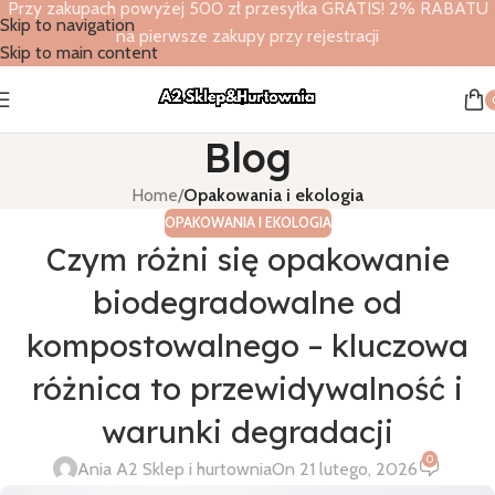
Przy zakupach powyżej 500 zł przesyłka GRATIS! 2% RABATU
Skip to navigation
na pierwsze zakupy przy rejestracji
Skip to main content
Blog
Home
/
Opakowania i ekologia
OPAKOWANIA I EKOLOGIA
Czym różni się opakowanie
biodegradowalne od
kompostowalnego – kluczowa
różnica to przewidywalność i
warunki degradacji
0
Ania A2 Sklep i hurtownia
On 21 lutego, 2026