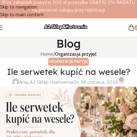
Przy zakupach powyżej 500 zł przesyłka GRATIS! 2% RABATU
Skip to navigation
na pierwsze zakupy przy rejestracji
Skip to main content
Blog
Home
/
Organizacja przyjęć
ORGANIZACJA PRZYJĘĆ
Ile serwetek kupić na wesele?
0
Ania A2 Sklep i hurtownia
On 28 czerwca, 2026