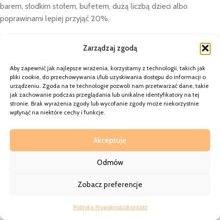
barem, słodkim stołem, bufetem, dużą liczbą dzieci albo
poprawinami lepiej przyjąć 20%.
Przykład: jeśli z kalkulacji wychodzi 300 serwetek, 10% zapasu
Zarządzaj zgodą
daje 330 sztuk, a 20% zapasu daje 360 sztuk. W praktyce i tak
należy dopasować wynik do liczby sztuk w opakowaniu, więc
Aby zapewnić jak najlepsze wrażenia, korzystamy z technologii, takich jak
zakup może wynieść 350 albo 400 sztuk.
pliki cookie, do przechowywania i/lub uzyskiwania dostępu do informacji o
urządzeniu. Zgoda na te technologie pozwoli nam przetwarzać dane, takie
jak zachowanie podczas przeglądania lub unikalne identyfikatory na tej
Zapas nie jest stratą. Niewykorzystane serwetki można zostawić
stronie. Brak wyrażenia zgody lub wycofanie zgody może niekorzystnie
na poprawiny, domowe przyjęcie, rocznicę, grill, święta albo inne
wpłynąć na niektóre cechy i funkcje.
okazje rodzinne.
Akceptuję
Jak przeliczyć liczbę serwetek na
opakowania?
Odmów
Zobacz preferencje
Do zakupu najlepiej użyć prostego wzoru:
Polityka Prywatności
Kontakt
liczba gości × liczba serwetek na osobę + zapas = liczba
Shop
Sidebar
Wishlist
Cart
My account