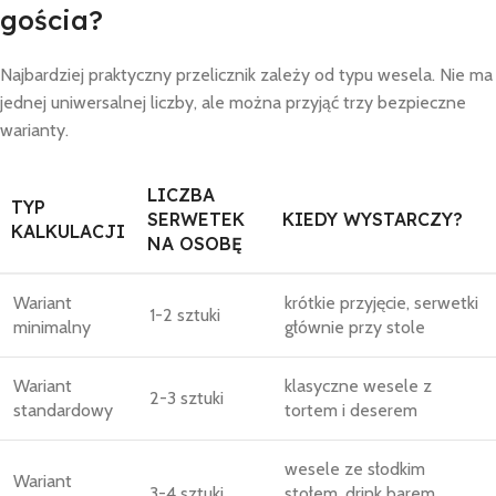
gościa?
Najbardziej praktyczny przelicznik zależy od typu wesela. Nie ma
jednej uniwersalnej liczby, ale można przyjąć trzy bezpieczne
warianty.
LICZBA
TYP
SERWETEK
KIEDY WYSTARCZY?
KALKULACJI
NA OSOBĘ
Wariant
krótkie przyjęcie, serwetki
1-2 sztuki
minimalny
głównie przy stole
Wariant
klasyczne wesele z
2-3 sztuki
standardowy
tortem i deserem
wesele ze słodkim
Wariant
3-4 sztuki
stołem, drink barem,