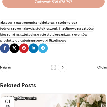
Zadzwoń: 538 678 797
akcesoria gastronomiczne
dekoracja stołu
horeca
jednorazowe nakrycia stołu
kieszonki flizelinowe na sztućce
kieszonki na sztućce
nakrycie stołu
organizacja eventów
produkty do cateringu
serwetki flizelinowe
Newer
Older
Related Posts
01
SIE