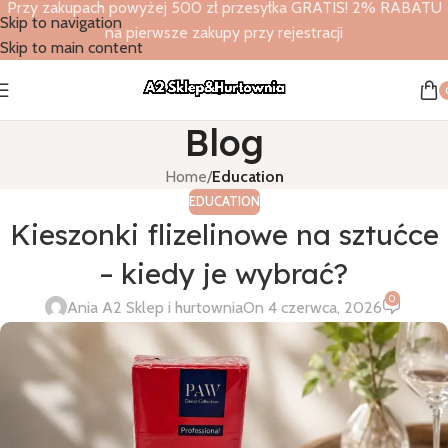
Przy zakupach powyżej 500 zł przesyłka GRATIS! 2% RABATU
Skip to navigation
na pierwsze zakupy przy rejestracji
Skip to main content
Blog
Home
/
Education
EDUCATION
Kieszonki flizelinowe na sztućce
– kiedy je wybrać?
0
Ania A2 Sklep i hurtownia
On 4 czerwca, 2026