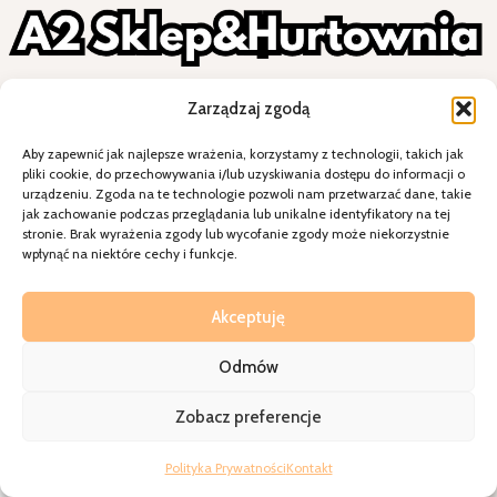
Zarządzaj zgodą
W razie jakichkolwiek pytań zapraszamy do
kontaktu – chętnie pomożemy!
Aby zapewnić jak najlepsze wrażenia, korzystamy z technologii, takich jak
pliki cookie, do przechowywania i/lub uzyskiwania dostępu do informacji o
urządzeniu. Zgoda na te technologie pozwoli nam przetwarzać dane, takie
jak zachowanie podczas przeglądania lub unikalne identyfikatory na tej
stronie. Brak wyrażenia zgody lub wycofanie zgody może niekorzystnie
Styl i wygoda na Twoim stole - wybierz
wpłynąć na niektóre cechy i funkcje.
jakość, która robi wrażenie.
Akceptuję
Kategorie
Odmów
Specjalne okazje
Kontakt
Zobacz preferencje
A2sklepihurtownia
2026
Realziacja=
Walkoholizm
Polityka Prywatności
Kontakt
Shop
Sidebar
Wishlist
Cart
My account