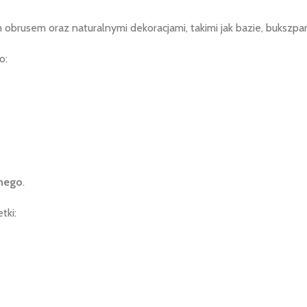
 obrusem oraz naturalnymi dekoracjami, takimi jak bazie, bukszpan
o:
cnego
.
tki: