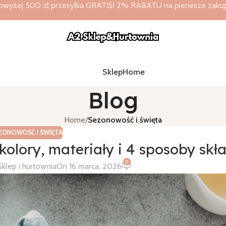
owyżej 500 zł przesyłka GRATIS! 2% RABATU na pierwsze zakupy 
Sklep
Home
Blog
Home
/
Sezonowość i święta
ZONOWOŚĆ I ŚWIĘTA
kolory, materiały i 4 sposoby skł
0
klep i hurtownia
On 16 marca, 2026