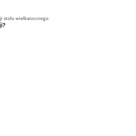
cji stołu wielkanocnego
.
i?