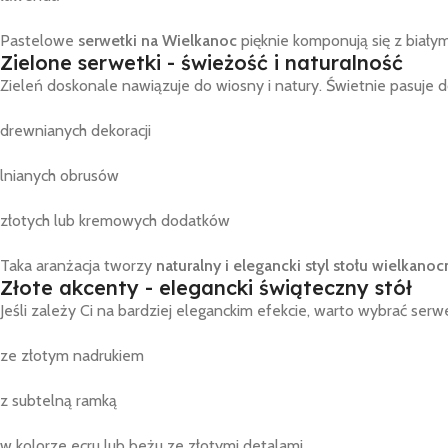
Pastelowe
serwetki na Wielkanoc
pięknie komponują się z białym
Zielone serwetki - świeżość i naturalność
Zieleń doskonale nawiązuje do wiosny i natury. Świetnie pasuje d
drewnianych dekoracji
lnianych obrusów
złotych lub kremowych dodatków
Taka aranżacja tworzy
naturalny i elegancki styl stołu wielkano
Złote akcenty - elegancki świąteczny stół
Jeśli zależy Ci na bardziej eleganckim efekcie, warto wybrać serwe
ze złotym nadrukiem
z subtelną ramką
w kolorze ecru lub beżu ze złotymi detalami