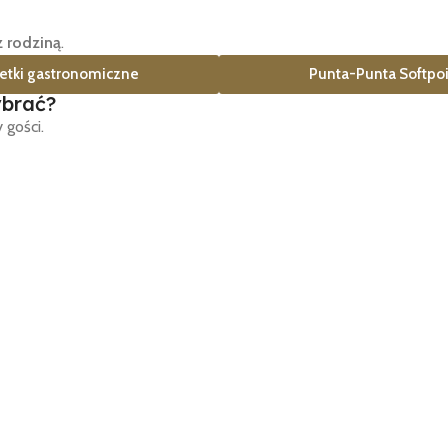
z rodziną
.
etki gastronomiczne
Punta-Punta Softpo
ybrać?
 gości.