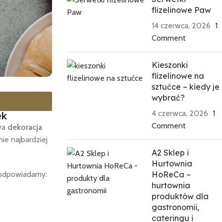
flizelinowe Paw
14 czerwca, 2026
1
Comment
Kieszonki
flizelinowe na
sztućce – kiedy je
wybrać?
4 czerwca, 2026
1
ek
Comment
ywa
dekoracja
ie najbardziej
A2 Sklep i
Hurtownia
HoReCa –
podpowiadamy:
hurtownia
produktów dla
gastronomii,
cateringu i