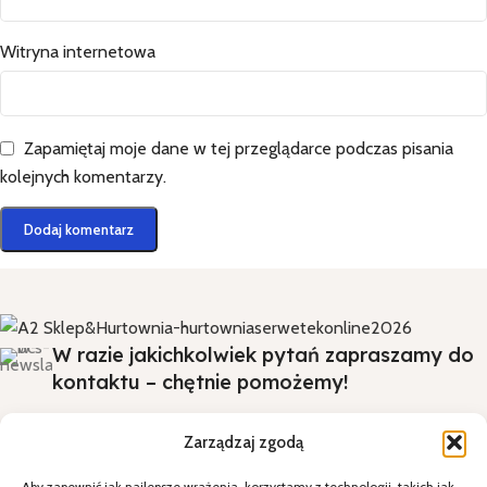
Witryna internetowa
Zapamiętaj moje dane w tej przeglądarce podczas pisania
kolejnych komentarzy.
W razie jakichkolwiek pytań zapraszamy do
kontaktu – chętnie pomożemy!
Zarządzaj zgodą
Aby zapewnić jak najlepsze wrażenia, korzystamy z technologii, takich jak