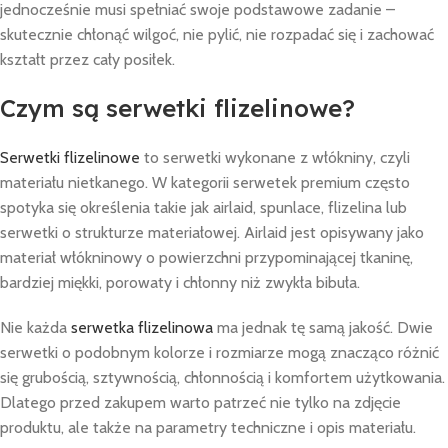
jednocześnie musi spełniać swoje podstawowe zadanie –
skutecznie chłonąć wilgoć, nie pylić, nie rozpadać się i zachować
kształt przez cały posiłek.
Czym są serwetki flizelinowe?
Serwetki flizelinowe
to serwetki wykonane z włókniny, czyli
materiału nietkanego. W kategorii serwetek premium często
spotyka się określenia takie jak airlaid, spunlace, flizelina lub
serwetki o strukturze materiałowej. Airlaid jest opisywany jako
materiał włókninowy o powierzchni przypominającej tkaninę,
bardziej miękki, porowaty i chłonny niż zwykła bibuła.
Nie każda
serwetka flizelinowa
ma jednak tę samą jakość. Dwie
serwetki o podobnym kolorze i rozmiarze mogą znacząco różnić
się grubością, sztywnością, chłonnością i komfortem użytkowania.
Dlatego przed zakupem warto patrzeć nie tylko na zdjęcie
produktu, ale także na parametry techniczne i opis materiału.