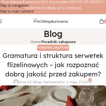
Przy zakupach powyżej 500 zł przesyłka GRATIS! 2% RABATU
Skip to navigation
na pierwsze zakupy przy rejestracji
Skip to main content
Blog
Home
/
Poradniki zakupowe
PORADNIKI ZAKUPOWE
Gramatura i struktura serwetek
flizelinowych – jak rozpoznać
dobrą jakość przed zakupem?
0
Ania A2 Sklep i hurtownia
On 2 maja, 2026