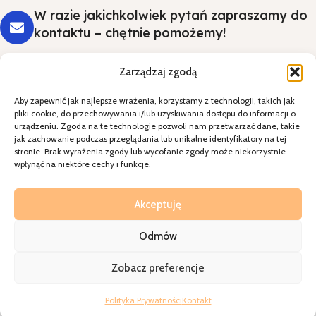
W razie jakichkolwiek pytań zapraszamy do
kontaktu – chętnie pomożemy!
Zarządzaj zgodą
Aby zapewnić jak najlepsze wrażenia, korzystamy z technologii, takich jak
Styl i wygoda na Twoim stole - wybierz
pliki cookie, do przechowywania i/lub uzyskiwania dostępu do informacji o
jakość, która robi wrażenie.
urządzeniu. Zgoda na te technologie pozwoli nam przetwarzać dane, takie
jak zachowanie podczas przeglądania lub unikalne identyfikatory na tej
stronie. Brak wyrażenia zgody lub wycofanie zgody może niekorzystnie
Kategorie
wpłynąć na niektóre cechy i funkcje.
Specjalne okazje
Kontakt
Akceptuję
Odmów
A2sklepihurtownia
2026
Realziacja=
Walkoholizm
Zobacz preferencje
Polityka Prywatności
Kontakt
Shop
Sidebar
Wishlist
Cart
My account