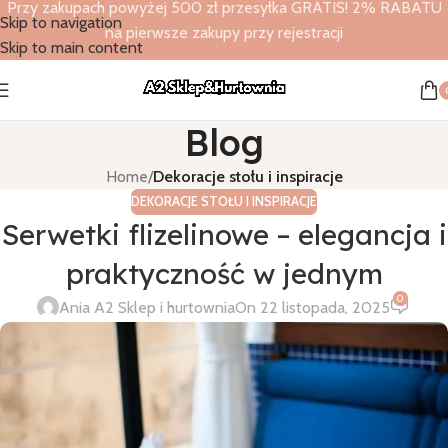
Przy zakupach powyżej 500 zł przesyłka GRATIS! 2% RABATU
Skip to navigation
na pierwsze zakupy przy rejestracji
Skip to main content
Blog
Home
/
Dekoracje stołu i inspiracje
DEKORACJE STOŁU I INSPIRACJE
Serwetki flizelinowe – elegancja i
praktyczność w jednym
0
Ania A2 Sklep i hurtownia
On 22 listopada, 2025