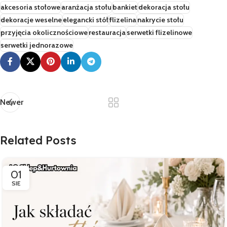
akcesoria stołowe
aranżacja stołu
bankiet
dekoracja stołu
dekoracje weselne
elegancki stół
flizelina
nakrycie stołu
przyjęcia okolicznościowe
restauracja
serwetki flizelinowe
serwetki jednorazowe
Newer
Related Posts
01
SIE